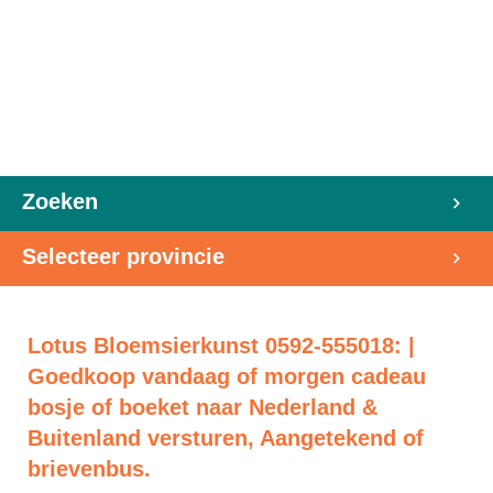
Zoeken
Selecteer provincie
Lotus Bloemsierkunst 0592-555018: |
Goedkoop vandaag of morgen cadeau
bosje of boeket naar Nederland &
Buitenland versturen, Aangetekend of
brievenbus.