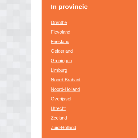
In provincie
Drenthe
Flevoland
Friesland
Gelderland
Groningen
Limburg
Noord-Brabant
Noord-Holland
Overijssel
Utrecht
Zeeland
Zuid-Holland