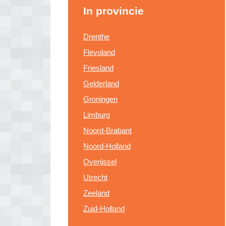
In provincie
Drenthe
Flevoland
Friesland
Gelderland
Groningen
Limburg
Noord-Brabant
Noord-Holland
Overijssel
Utrecht
Zeeland
Zuid-Holland