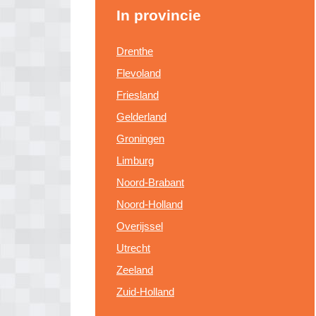
In provincie
Drenthe
Flevoland
Friesland
Gelderland
Groningen
Limburg
Noord-Brabant
Noord-Holland
Overijssel
Utrecht
Zeeland
Zuid-Holland