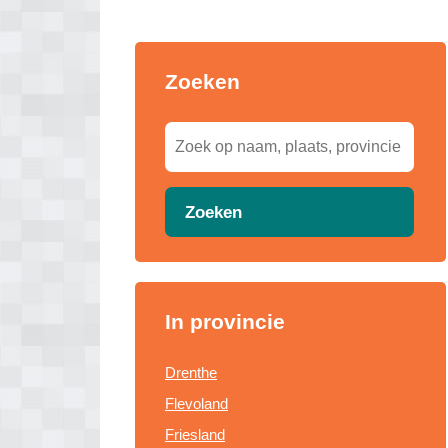
Zoeken
Zoeken
In provincie
Drenthe
Flevoland
Friesland