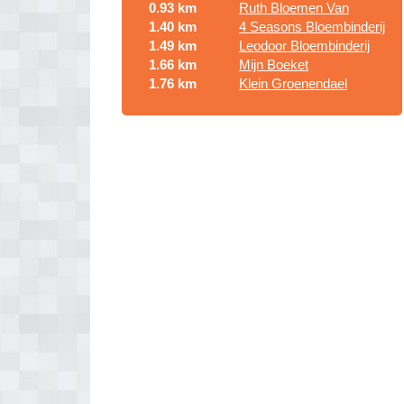
0.93 km
Ruth Bloemen Van
1.40 km
4 Seasons Bloembinderij
1.49 km
Leodoor Bloembinderij
1.66 km
Mijn Boeket
1.76 km
Klein Groenendael