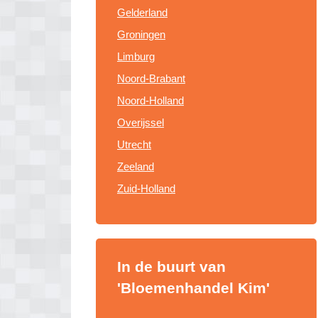
Gelderland
Groningen
Limburg
Noord-Brabant
Noord-Holland
Overijssel
Utrecht
Zeeland
Zuid-Holland
In de buurt van
'Bloemenhandel Kim'