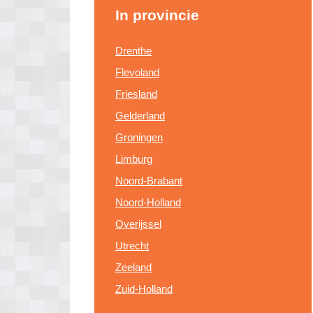
In provincie
Drenthe
Flevoland
Friesland
Gelderland
Groningen
Limburg
Noord-Brabant
Noord-Holland
Overijssel
Utrecht
Zeeland
Zuid-Holland