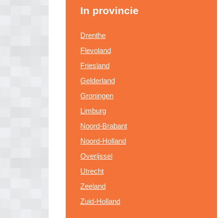
In provincie
Drenthe
Flevoland
Friesland
Gelderland
Groningen
Limburg
Noord-Brabant
Noord-Holland
Overijssel
Utrecht
Zeeland
Zuid-Holland