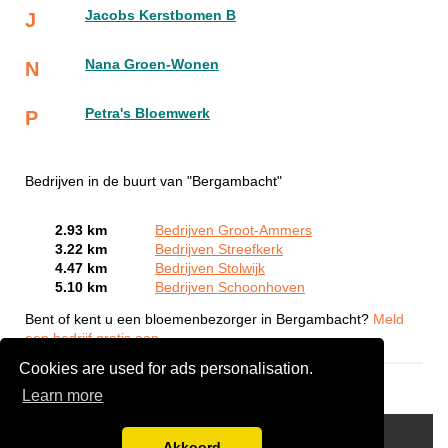
Jacobs Kerstbomen B
J
Nana Groen-Wonen
N
Petra's Bloemwerk
P
Bedrijven in de buurt van "Bergambacht"
2.93 km
Bedrijven Groot-Ammers
3.22 km
Bedrijven Streefkerk
4.47 km
Bedrijven Stolwijk
5.10 km
Bedrijven Schoonhoven
Bent of kent u een bloemenbezorger in Bergambacht?
Meld
een bedrijf gratis aan
Cookies are used for ads personalisation.
Learn more
Links
Akkoord