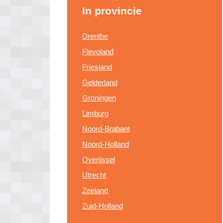
In provincie
Drenthe
Flevoland
Friesland
Gelderland
Groningen
Limburg
Noord-Brabant
Noord-Holland
Overijssel
Utrecht
Zeeland
Zuid-Holland