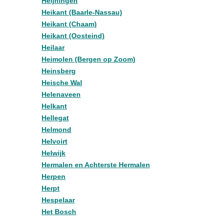
Heijningen
Heikant (Baarle-Nassau)
Heikant (Chaam)
Heikant (Oosteind)
Heilaar
Heimolen (Bergen op Zoom)
Heinsberg
Heische Wal
Helenaveen
Helkant
Hellegat
Helmond
Helvoirt
Helwijk
Hermalen en Achterste Hermalen
Herpen
Herpt
Hespelaar
Het Bosch