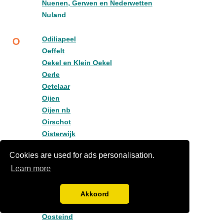
Nuenen, Gerwen en Nederwetten
Nuland
Odiliapeel
O
Oeffelt
Oekel en Klein Oekel
Oerle
Oetelaar
Oijen
Oijen nb
Oirschot
Oisterwijk
Olland
Cookies are used for ads personalisation.
Ommel
Learn more
Oost West en Middelbeers
Oost west en middelbeers
Oost- West- en Middelbeers
Akkoord
Oost-, West- en Middelbeers
Oosteind