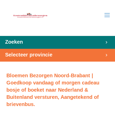
Zoeken
Selecteer provincie
Bloemen Bezorgen Noord-Brabant |
Goedkoop vandaag of morgen cadeau
bosje of boeket naar Nederland &
Buitenland versturen, Aangetekend of
brievenbus.