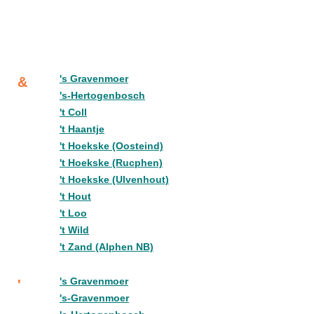
's Gravenmoer
&
's-Hertogenbosch
't Coll
't Haantje
't Hoekske (Oosteind)
't Hoekske (Rucphen)
't Hoekske (Ulvenhout)
't Hout
't Loo
't Wild
't Zand (Alphen NB)
's Gravenmoer
'
's-Gravenmoer