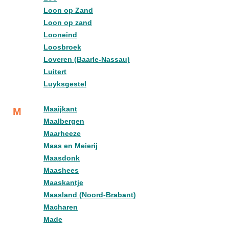
Loon op Zand
Loon op zand
Looneind
Loosbroek
Loveren (Baarle-Nassau)
Luitert
Luyksgestel
Maaijkant
M
Maalbergen
Maarheeze
Maas en Meierij
Maasdonk
Maashees
Maaskantje
Maasland (Noord-Brabant)
Macharen
Made