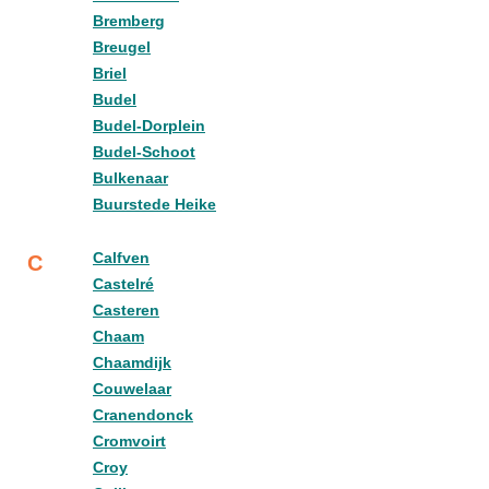
Bremberg
Breugel
Briel
Budel
Budel-Dorplein
Budel-Schoot
Bulkenaar
Buurstede Heike
Calfven
C
Castelré
Casteren
Chaam
Chaamdijk
Couwelaar
Cranendonck
Cromvoirt
Croy