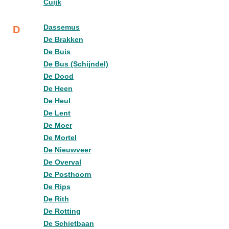
Cuijk
Dassemus
D
De Brakken
De Buis
De Bus (Schijndel)
De Dood
De Heen
De Heul
De Lent
De Moer
De Mortel
De Nieuwveer
De Overval
De Posthoorn
De Rips
De Rith
De Rotting
De Schietbaan