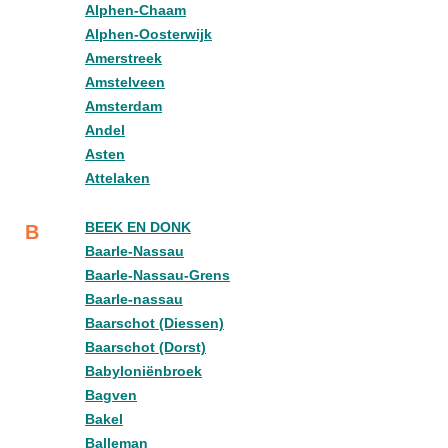
Alphen-Chaam
Alphen-Oosterwijk
Amerstreek
Amstelveen
Amsterdam
Andel
Asten
Attelaken
BEEK EN DONK
B
Baarle-Nassau
Baarle-Nassau-Grens
Baarle-nassau
Baarschot (Diessen)
Baarschot (Dorst)
Babyloniënbroek
Bagven
Bakel
Balleman