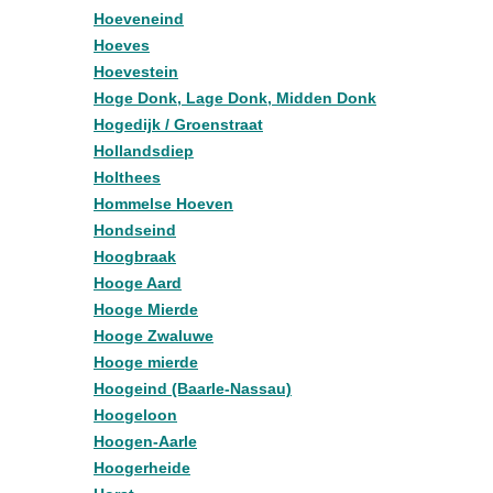
Hoeveneind
Hoeves
Hoevestein
Hoge Donk, Lage Donk, Midden Donk
Hogedijk / Groenstraat
Hollandsdiep
Holthees
Hommelse Hoeven
Hondseind
Hoogbraak
Hooge Aard
Hooge Mierde
Hooge Zwaluwe
Hooge mierde
Hoogeind (Baarle-Nassau)
Hoogeloon
Hoogen-Aarle
Hoogerheide