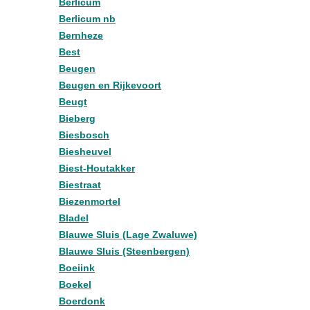
Berlicum
Berlicum nb
Bernheze
Best
Beugen
Beugen en Rijkevoort
Beugt
Bieberg
Biesbosch
Biesheuvel
Biest-Houtakker
Biestraat
Biezenmortel
Bladel
Blauwe Sluis (Lage Zwaluwe)
Blauwe Sluis (Steenbergen)
Boeiink
Boekel
Boerdonk