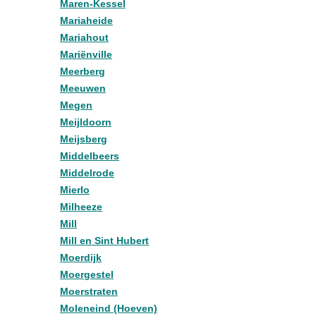
Maren-Kessel
Mariaheide
Mariahout
Mariënville
Meerberg
Meeuwen
Megen
Meijldoorn
Meijsberg
Middelbeers
Middelrode
Mierlo
Milheeze
Mill
Mill en Sint Hubert
Moerdijk
Moergestel
Moerstraten
Moleneind (Hoeven)