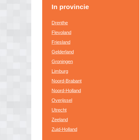
In provincie
Drenthe
Flevoland
Friesland
Gelderland
Groningen
Limburg
Noord-Brabant
Noord-Holland
Overijssel
Utrecht
Zeeland
Zuid-Holland