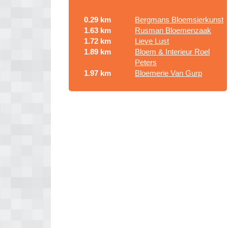
0.29 km
Bergmans Bloemsierkunst
1.63 km
Rusman Bloemenzaak
1.72 km
Lieve Lust
1.89 km
Bloem & Interieur Roel
Peters
1.97 km
Bloemerie Van Gurp