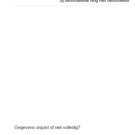
Jij beoordeelde
Nog niet beoordeeld
Gegevens onjuist of niet volledig?