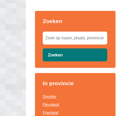
Zoeken
Zoeken
In provincie
Drenthe
Flevoland
Friesland