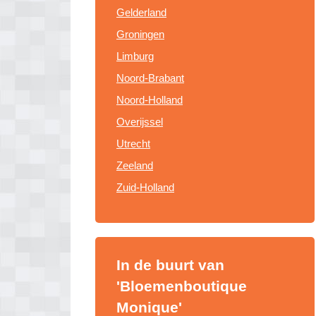
Gelderland
Groningen
Limburg
Noord-Brabant
Noord-Holland
Overijssel
Utrecht
Zeeland
Zuid-Holland
In de buurt van
'Bloemenboutique
Monique'