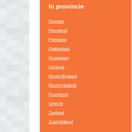
In provincie
Drenthe
Flevoland
Friesland
Gelderland
Groningen
Limburg
Noord-Brabant
Noord-Holland
Overijssel
Utrecht
Zeeland
Zuid-Holland