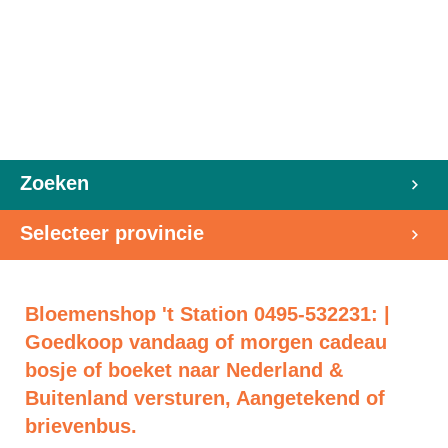
Zoeken
Selecteer provincie
Bloemenshop 't Station 0495-532231: |
Goedkoop vandaag of morgen cadeau
bosje of boeket naar Nederland &
Buitenland versturen, Aangetekend of
brievenbus.