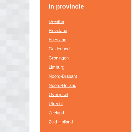
In provincie
Drenthe
Flevoland
Friesland
Gelderland
Groningen
Limburg
Noord-Brabant
Noord-Holland
Overijssel
Utrecht
Zeeland
Zuid-Holland