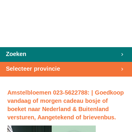
Zoeken
Selecteer provincie
Amstelbloemen 023-5622788: | Goedkoop
vandaag of morgen cadeau bosje of
boeket naar Nederland & Buitenland
versturen, Aangetekend of brievenbus.