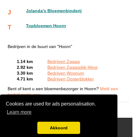
Jolanda's Bloemenbinderij
J
Topbloemen Hoorn
T
Bedrijven in de buurt van "Hoorn"
1.14 km
Bedrijven Zwaag
2.92 km
Bedrijven Zwaagdijk-West
3.30 km
Bedrijven Wognum
4.71 km
Bedrijven Oosterblokker
Bent of kent u een bloemenbezorger in Hoorn?
Meld een
bedrijf gratis aan
Cookies are used for ads personalisation.
Learn more
Links
Akkoord
Disclaimer