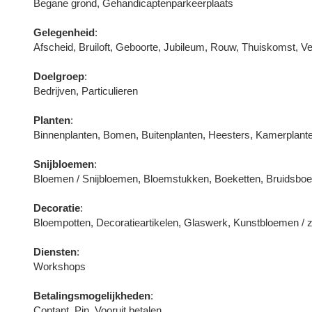
Begane grond, Gehandicaptenparkeerplaats
Gelegenheid
:
Afscheid, Bruiloft, Geboorte, Jubileum, Rouw, Thuiskomst, Ve
Doelgroep
:
Bedrijven, Particulieren
Planten
:
Binnenplanten, Bomen, Buitenplanten, Heesters, Kamerplant
Snijbloemen
:
Bloemen / Snijbloemen, Bloemstukken, Boeketten, Bruidsb
Decoratie
:
Bloempotten, Decoratieartikelen, Glaswerk, Kunstbloemen / 
Diensten
:
Workshops
Betalingsmogelijkheden
:
Contant, Pin, Vooruit betalen