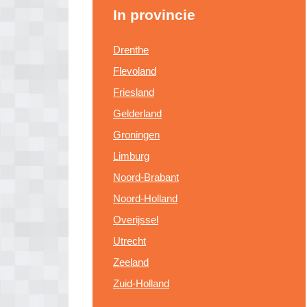
In provincie
Drenthe
Flevoland
Friesland
Gelderland
Groningen
Limburg
Noord-Brabant
Noord-Holland
Overijssel
Utrecht
Zeeland
Zuid-Holland