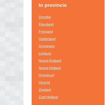
In provincie
Drenthe
Flevoland
Friesland
Gelderland
Groningen
Limburg
Noord-Brabant
Noord-Holland
Overijssel
Utrecht
Zeeland
Zuid-Holland