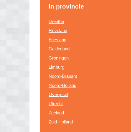
In provincie
Drenthe
Flevoland
Friesland
Gelderland
Groningen
Limburg
Noord-Brabant
Noord-Holland
Overijssel
Utrecht
Zeeland
Zuid-Holland