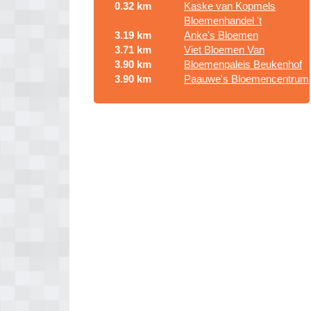
0.32 km
Kaske van Kopmels
Bloemenhandel 't
3.19 km
Anke's Bloemen
3.71 km
Viet Bloemen Van
3.90 km
Bloemenpaleis Beukenhof
3.90 km
Paauwe's Bloemencentrum