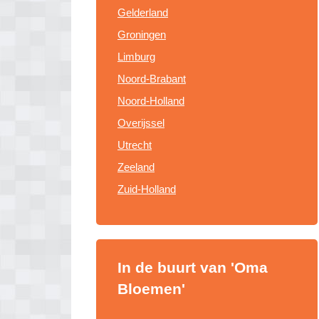
Gelderland
Groningen
Limburg
Noord-Brabant
Noord-Holland
Overijssel
Utrecht
Zeeland
Zuid-Holland
In de buurt van 'Oma
Bloemen'