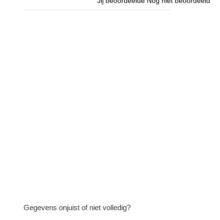
Jij beoordeelde
Nog niet beoordeeld
Gegevens onjuist of niet volledig?