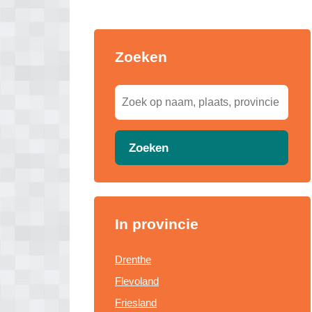
Zoeken
Zoeken
In provincie
Drenthe
Flevoland
Friesland