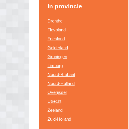
In provincie
Drenthe
Flevoland
Friesland
Gelderland
Groningen
Limburg
Noord-Brabant
Noord-Holland
Overijssel
Utrecht
Zeeland
Zuid-Holland