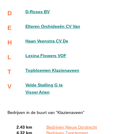
D-Roses BV
D
Elteren Orchideeën CV Van
E
Haan Veenstra CV De
H
Lexina Flowers VOF
L
Topbloemen Klazienaveen
T
Velde Stalling G te
V
Visser Arien
Bedrijven in de buurt van "Klazienaveen"
2.43 km
Bedrijven Nieuw Dordrecht
4.32 km
Bedrijven Zwartemeer