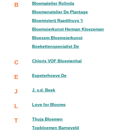
Bloematelier Rolinda
B
Bloemenatelier De Plantage
Bloemisterij Raedthuys 't
Bloemsierkunst Herman Kloezeman
Bloesem Bloemsierkunst
Boekettenspecialist De
Chloris VOF Bloemenhal
C
Espeterhoeve De
E
J. v.d. Beek
J
Love for Blooms
L
Thuja Bloemen
T
Topbloemen Barneveld