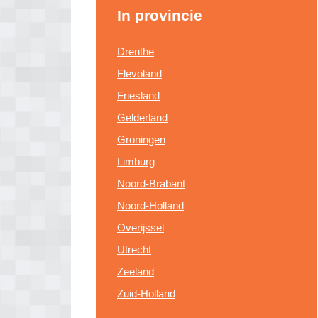
In provincie
Drenthe
Flevoland
Friesland
Gelderland
Groningen
Limburg
Noord-Brabant
Noord-Holland
Overijssel
Utrecht
Zeeland
Zuid-Holland