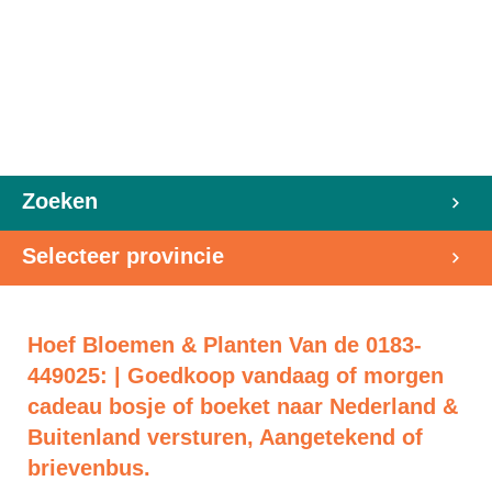
Zoeken
Selecteer provincie
Hoef Bloemen & Planten Van de 0183-
449025: | Goedkoop vandaag of morgen
cadeau bosje of boeket naar Nederland &
Buitenland versturen, Aangetekend of
brievenbus.