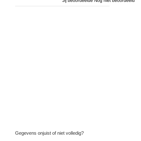
Jij beoordeelde
Nog niet beoordeeld
Gegevens onjuist of niet volledig?