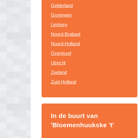
Gelderland
Groningen
Limburg
Noord-Brabant
Noord-Holland
Overijssel
Utrecht
Zeeland
Zuid-Holland
In de buurt van
'Bloemenhuukske 't'