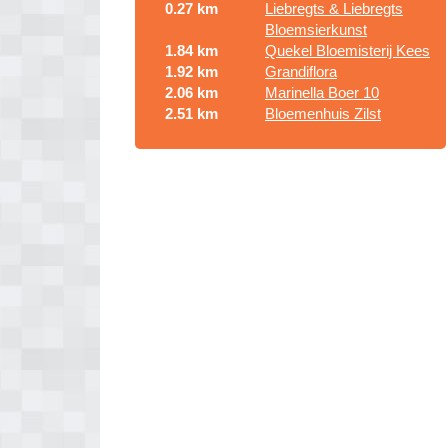
0.27 km
Liebregts & Liebregts
Bloemsierkunst
1.84 km
Quekel Bloemisterij Kees
1.92 km
Grandiflora
2.06 km
Marinella Boer 10
2.51 km
Bloemenhuis Zilst