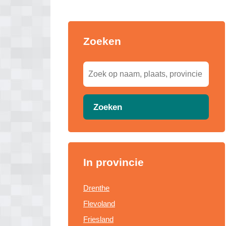
Zoeken
Zoeken
In provincie
Drenthe
Flevoland
Friesland