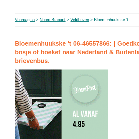
Voorpagina
>
Noord-Brabant
>
Veldhoven
> Bloemenhuukske 't
Bloemenhuukske 't 06-46557866: | Goedk
bosje of boeket naar Nederland & Buitenl
brievenbus.