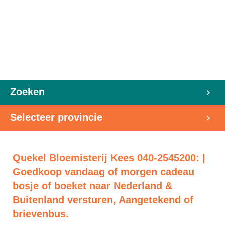
Zoeken
Selecteer provincie
Quekel Bloemisterij Kees 040-2545200: |
Goedkoop vandaag of morgen cadeau
bosje of boeket naar Nederland &
Buitenland versturen, Aangetekend of
brievenbus.