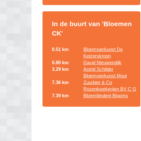
In de buurt van 'Bloemen
CK'
0.51 km
Bloemsierkunst De
Keizerskroon
0.80 km
David Nieuwendijk
3.29 km
Astrid Schilder
Bloemsierkunst Mooi
7.36 km
Zuurbier & Co
Rozenkwekerijen BV C G
7.39 km
Bloembinderij Blooms