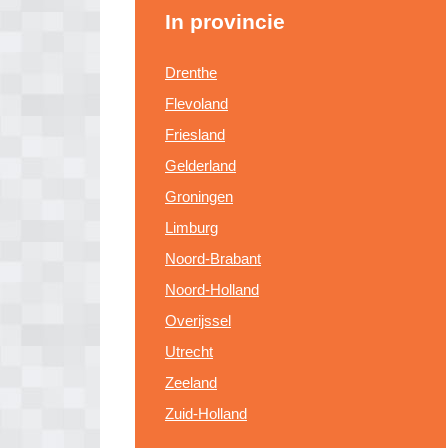
In provincie
Drenthe
Flevoland
Friesland
Gelderland
Groningen
Limburg
Noord-Brabant
Noord-Holland
Overijssel
Utrecht
Zeeland
Zuid-Holland