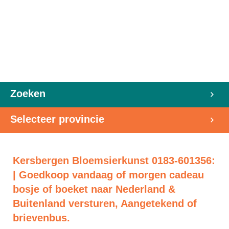
Zoeken
Selecteer provincie
Kersbergen Bloemsierkunst 0183-601356:
| Goedkoop vandaag of morgen cadeau
bosje of boeket naar Nederland &
Buitenland versturen, Aangetekend of
brievenbus.