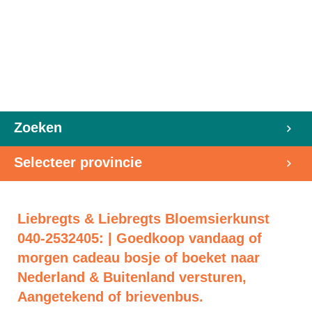
Zoeken
Selecteer provincie
Liebregts & Liebregts Bloemsierkunst
040-2532405: | Goedkoop vandaag of
morgen cadeau bosje of boeket naar
Nederland & Buitenland versturen,
Aangetekend of brievenbus.