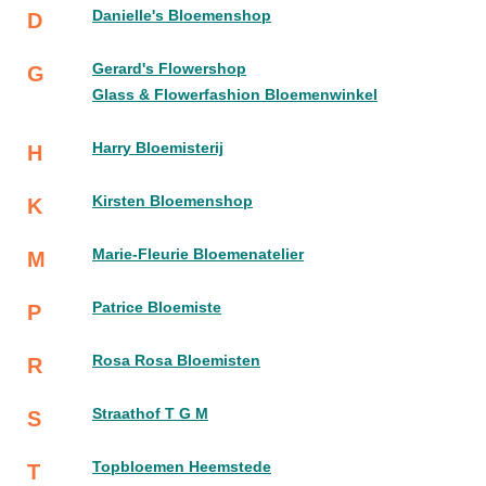
Danielle's Bloemenshop
D
Gerard's Flowershop
G
Glass & Flowerfashion Bloemenwinkel
Harry Bloemisterij
H
Kirsten Bloemenshop
K
Marie-Fleurie Bloemenatelier
M
Patrice Bloemiste
P
Rosa Rosa Bloemisten
R
Straathof T G M
S
Topbloemen Heemstede
T