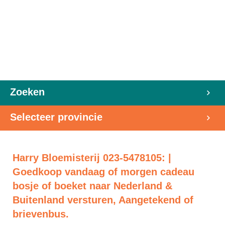
Zoeken
Selecteer provincie
Harry Bloemisterij 023-5478105: |
Goedkoop vandaag of morgen cadeau
bosje of boeket naar Nederland &
Buitenland versturen, Aangetekend of
brievenbus.